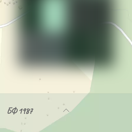
Back
БФ 1987
To
Top