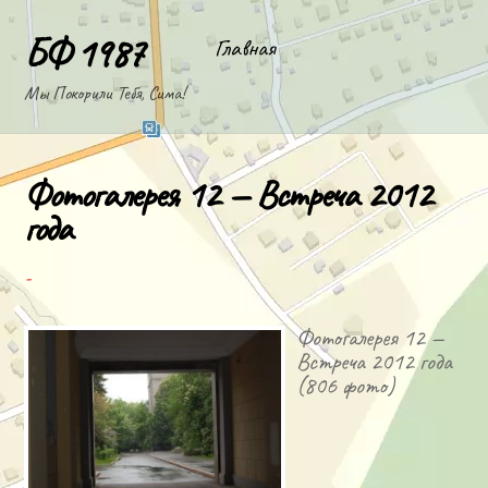
Skip
to
БФ 1987
Главная
content
Мы Покорили Тебя, Сима!
Фотогалерея 12 — Встреча 2012
года
-
Фотогалерея 12 —
Встреча 2012 года
(806 фото)